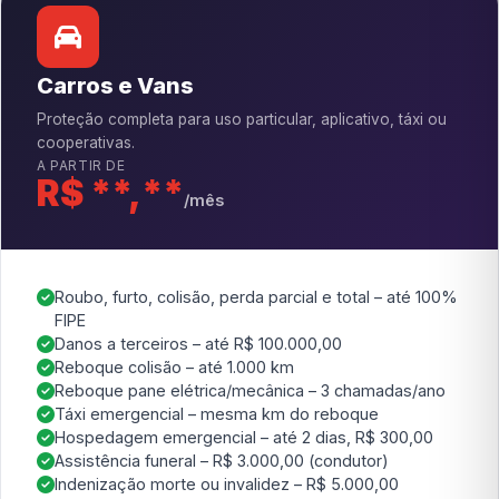
Carros e Vans
Proteção completa para uso particular, aplicativo, táxi ou
cooperativas.
A PARTIR DE
R$ **,**
/mês
Roubo, furto, colisão, perda parcial e total – até 100%
FIPE
Danos a terceiros – até R$ 100.000,00
Reboque colisão – até 1.000 km
Reboque pane elétrica/mecânica – 3 chamadas/ano
Táxi emergencial – mesma km do reboque
Hospedagem emergencial – até 2 dias, R$ 300,00
Assistência funeral – R$ 3.000,00 (condutor)
Indenização morte ou invalidez – R$ 5.000,00