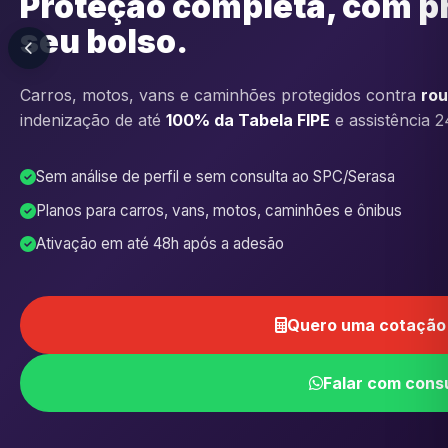
Proteção completa, com p
seu bolso.
Carros, motos, vans e caminhões protegidos contra
rou
indenização de até
100% da Tabela FIPE
e assistência 2
Sem análise de perfil e sem consulta ao SPC/Serasa
Planos para carros, vans, motos, caminhões e ônibus
Ativação em até 48h após a adesão
Quero uma cotação 
Falar com cons