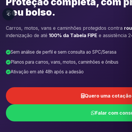
Proteção completa, com p
seu bolso.
Carros, motos, vans e caminhões protegidos contra
rou
indenização de até
100% da Tabela FIPE
e assistência 2
Sem análise de perfil e sem consulta ao SPC/Serasa
Planos para carros, vans, motos, caminhões e ônibus
Ativação em até 48h após a adesão
Quero uma cotação 
Falar com cons