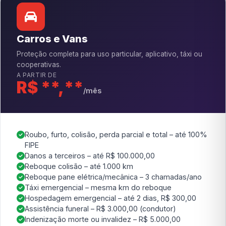
Carros e Vans
Proteção completa para uso particular, aplicativo, táxi ou
cooperativas.
A PARTIR DE
R$ **,**
/mês
Roubo, furto, colisão, perda parcial e total – até 100%
FIPE
Danos a terceiros – até R$ 100.000,00
Reboque colisão – até 1.000 km
Reboque pane elétrica/mecânica – 3 chamadas/ano
Táxi emergencial – mesma km do reboque
Hospedagem emergencial – até 2 dias, R$ 300,00
Assistência funeral – R$ 3.000,00 (condutor)
Indenização morte ou invalidez – R$ 5.000,00