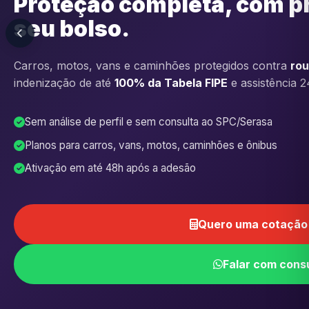
Proteção completa, com p
seu bolso.
Carros, motos, vans e caminhões protegidos contra
rou
indenização de até
100% da Tabela FIPE
e assistência 2
Sem análise de perfil e sem consulta ao SPC/Serasa
Planos para carros, vans, motos, caminhões e ônibus
Ativação em até 48h após a adesão
Quero uma cotação 
Falar com cons