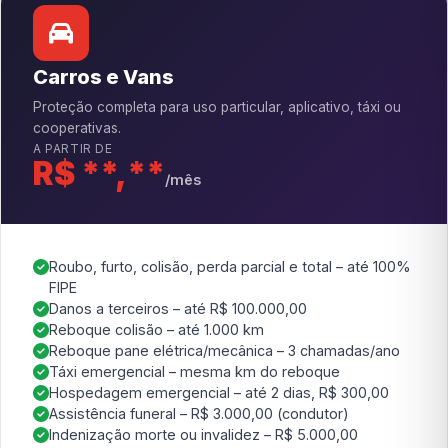
Carros e Vans
Proteção completa para uso particular, aplicativo, táxi ou
cooperativas.
A PARTIR DE
R$ **,**
/mês
Roubo, furto, colisão, perda parcial e total – até 100%
FIPE
Danos a terceiros – até R$ 100.000,00
Reboque colisão – até 1.000 km
Reboque pane elétrica/mecânica – 3 chamadas/ano
Táxi emergencial – mesma km do reboque
Hospedagem emergencial – até 2 dias, R$ 300,00
Assistência funeral – R$ 3.000,00 (condutor)
Indenização morte ou invalidez – R$ 5.000,00