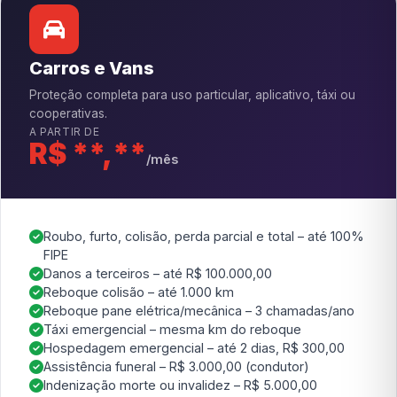
Carros e Vans
Proteção completa para uso particular, aplicativo, táxi ou
cooperativas.
A PARTIR DE
R$ **,**
/mês
Roubo, furto, colisão, perda parcial e total – até 100%
FIPE
Danos a terceiros – até R$ 100.000,00
Reboque colisão – até 1.000 km
Reboque pane elétrica/mecânica – 3 chamadas/ano
Táxi emergencial – mesma km do reboque
Hospedagem emergencial – até 2 dias, R$ 300,00
Assistência funeral – R$ 3.000,00 (condutor)
Indenização morte ou invalidez – R$ 5.000,00