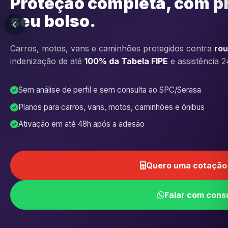
Proteção completa, com p
seu bolso.
Carros, motos, vans e caminhões protegidos contra
rou
indenização de até
100% da Tabela FIPE
e assistência 2
Sem análise de perfil e sem consulta ao SPC/Serasa
Planos para carros, vans, motos, caminhões e ônibus
Ativação em até 48h após a adesão
Quero uma cotação 
Falar com cons