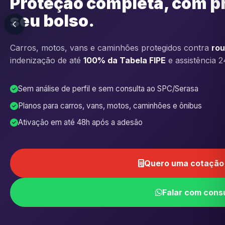
Proteção completa, com p
seu bolso.
Carros, motos, vans e caminhões protegidos contra
rou
indenização de até
100% da Tabela FIPE
e assistência 2
Sem análise de perfil e sem consulta ao SPC/Serasa
Planos para carros, vans, motos, caminhões e ônibus
Ativação em até 48h após a adesão
Quero uma cotação 
Falar com cons