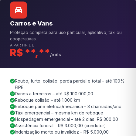
Carros e Vans
Proteção completa para uso particular, aplicativo, táxi ou
cooperativas.
A PARTIR DE
R$ **,**
/mês
Roubo, furto, colisão, perda parcial e total – até 100%
FIPE
Danos a terceiros – até R$ 100.000,00
Reboque colisão – até 1.000 km
Reboque pane elétrica/mecânica – 3 chamadas/ano
Táxi emergencial – mesma km do reboque
Hospedagem emergencial – até 2 dias, R$ 300,00
Assistência funeral – R$ 3.000,00 (condutor)
Indenização morte ou invalidez – R$ 5.000,00