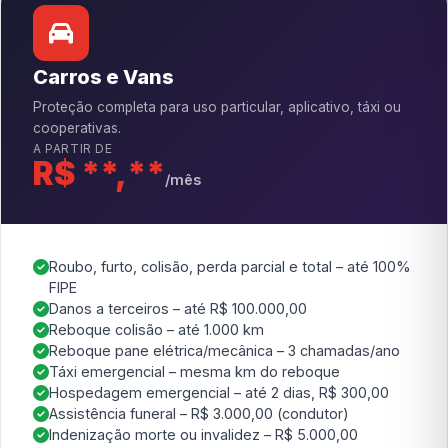
Carros e Vans
Proteção completa para uso particular, aplicativo, táxi ou
cooperativas.
A PARTIR DE
R$ **,**
/mês
Roubo, furto, colisão, perda parcial e total – até 100%
FIPE
Danos a terceiros – até R$ 100.000,00
Reboque colisão – até 1.000 km
Reboque pane elétrica/mecânica – 3 chamadas/ano
Táxi emergencial – mesma km do reboque
Hospedagem emergencial – até 2 dias, R$ 300,00
Assistência funeral – R$ 3.000,00 (condutor)
Indenização morte ou invalidez – R$ 5.000,00