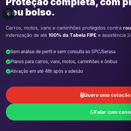
Proteção completa, com p
seu bolso.
Carros, motos, vans e caminhões protegidos contra
rou
indenização de até
100% da Tabela FIPE
e assistência 2
Sem análise de perfil e sem consulta ao SPC/Serasa
Planos para carros, vans, motos, caminhões e ônibus
Ativação em até 48h após a adesão
Quero uma cotação 
Falar com cons