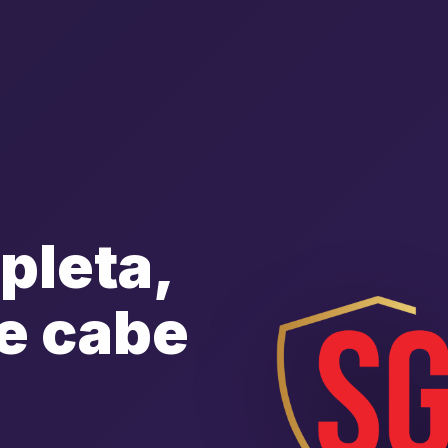
pleta,
e cabe