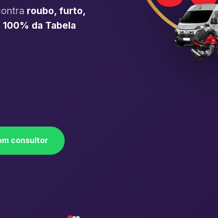
contra
roubo, furto,
é
100% da Tabela
om consultor