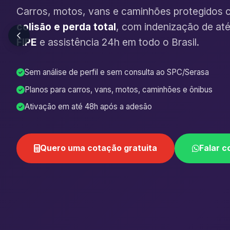
Carros, motos, vans e caminhões protegidos 
colisão e perda total
, com indenização de at
FIPE
e assistência 24h em todo o Brasil.
Sem análise de perfil e sem consulta ao SPC/Serasa
Planos para carros, vans, motos, caminhões e ônibus
Ativação em até 48h após a adesão
Quero uma cotação gratuita
Falar c