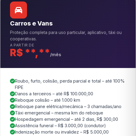
Carros e Vans
Proteção completa para uso particular, aplicativo, táxi ou
cooperativas.
A PARTIR DE
R$ **,**
/mês
Roubo, furto, colisão, perda parcial e total – até 100%
FIPE
Danos a terceiros – até R$ 100.000,00
Reboque colisão – até 1.000 km
Reboque pane elétrica/mecânica – 3 chamadas/ano
Táxi emergencial – mesma km do reboque
Hospedagem emergencial – até 2 dias, R$ 300,00
Assistência funeral – R$ 3.000,00 (condutor)
Indenização morte ou invalidez – R$ 5.000,00