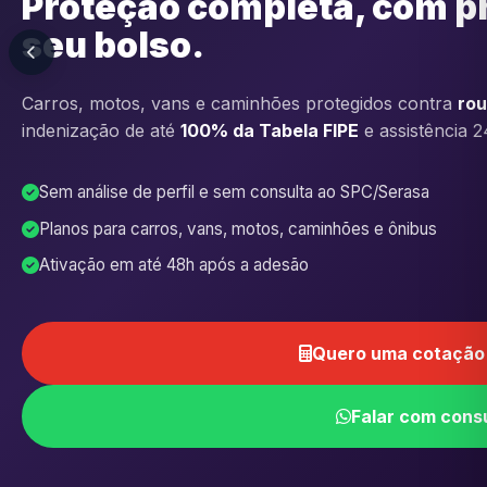
Proteção completa, com p
seu bolso.
Carros, motos, vans e caminhões protegidos contra
rou
indenização de até
100% da Tabela FIPE
e assistência 2
Sem análise de perfil e sem consulta ao SPC/Serasa
Planos para carros, vans, motos, caminhões e ônibus
Ativação em até 48h após a adesão
Quero uma cotação 
Falar com cons