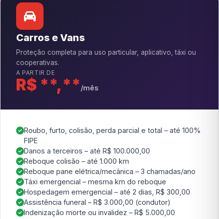
Carros e Vans
Proteção completa para uso particular, aplicativo, táxi ou
cooperativas.
A PARTIR DE
R$ **,**
/mês
Roubo, furto, colisão, perda parcial e total – até 100%
FIPE
Danos a terceiros – até R$ 100.000,00
Reboque colisão – até 1.000 km
Reboque pane elétrica/mecânica – 3 chamadas/ano
Táxi emergencial – mesma km do reboque
Hospedagem emergencial – até 2 dias, R$ 300,00
Assistência funeral – R$ 3.000,00 (condutor)
Indenização morte ou invalidez – R$ 5.000,00