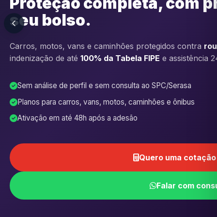
Proteção completa, com p
seu bolso.
Carros, motos, vans e caminhões protegidos contra
rou
indenização de até
100% da Tabela FIPE
e assistência 2
Sem análise de perfil e sem consulta ao SPC/Serasa
Planos para carros, vans, motos, caminhões e ônibus
Ativação em até 48h após a adesão
Quero uma cotação 
Falar com cons