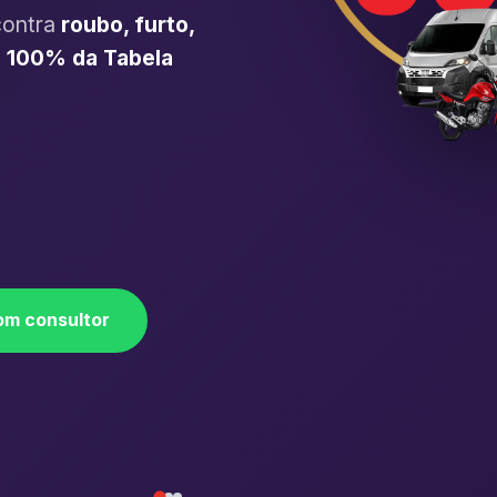
contra
roubo, furto,
é
100% da Tabela
om consultor