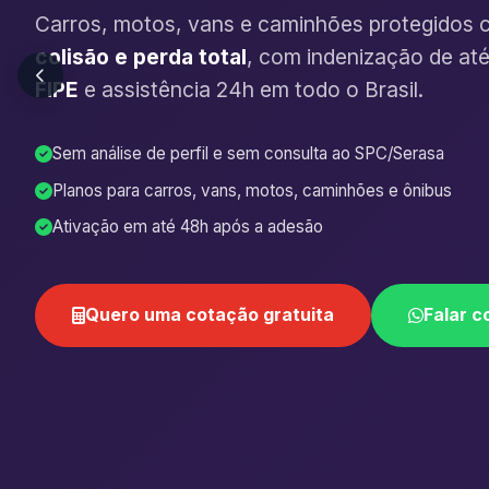
Carros, motos, vans e caminhões protegidos 
colisão e perda total
, com indenização de at
FIPE
e assistência 24h em todo o Brasil.
Sem análise de perfil e sem consulta ao SPC/Serasa
Planos para carros, vans, motos, caminhões e ônibus
Ativação em até 48h após a adesão
Quero uma cotação gratuita
Falar c