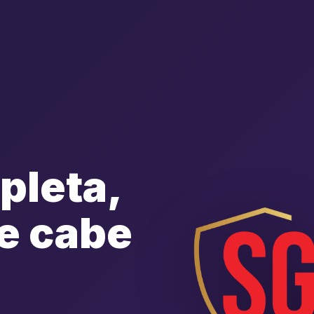
pleta,
e cabe