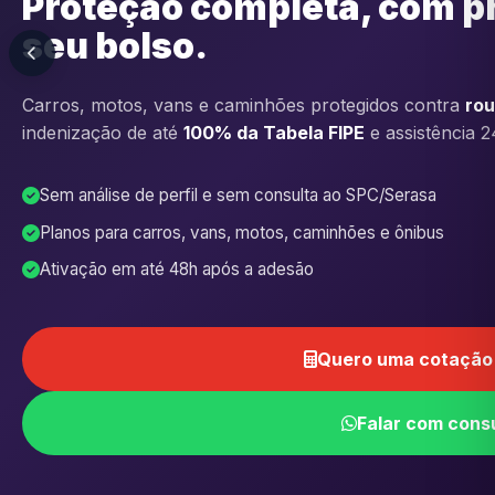
Proteção completa, com p
seu bolso.
Carros, motos, vans e caminhões protegidos contra
rou
indenização de até
100% da Tabela FIPE
e assistência 2
Sem análise de perfil e sem consulta ao SPC/Serasa
Planos para carros, vans, motos, caminhões e ônibus
Ativação em até 48h após a adesão
Quero uma cotação 
Falar com cons