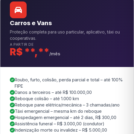
Carros e Vans
Proteção completa para uso particular, aplicativo, táxi ou
cooperativas.
A PARTIR DE
R$ **,**
/mês
Roubo, furto, colisão, perda parcial e total – até 100%
FIPE
Danos a terceiros – até R$ 100.000,00
Reboque colisão – até 1.000 km
Reboque pane elétrica/mecânica – 3 chamadas/ano
Táxi emergencial – mesma km do reboque
Hospedagem emergencial – até 2 dias, R$ 300,00
Assistência funeral – R$ 3.000,00 (condutor)
Indenização morte ou invalidez – R$ 5.000,00