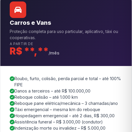
Carros e Vans
Proteção completa para uso particular, aplicativo, táxi ou
cooperativas.
A PARTIR DE
R$ **,**
/mês
Roubo, furto, colisão, perda parcial e total – até 100%
FIPE
Danos a terceiros – até R$ 100.000,00
Reboque colisão – até 1.000 km
Reboque pane elétrica/mecânica – 3 chamadas/ano
Táxi emergencial – mesma km do reboque
Hospedagem emergencial – até 2 dias, R$ 300,00
Assistência funeral – R$ 3.000,00 (condutor)
Indenização morte ou invalidez – R$ 5.000,00