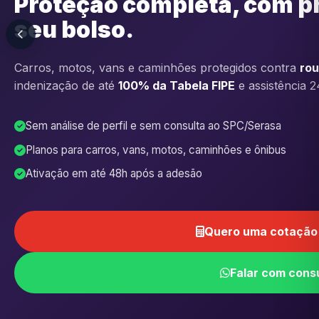
Proteção completa, com p
seu bolso.
Carros, motos, vans e caminhões protegidos contra
rou
indenização de até
100% da Tabela FIPE
e assistência 2
Sem análise de perfil e sem consulta ao SPC/Serasa
Planos para carros, vans, motos, caminhões e ônibus
Ativação em até 48h após a adesão
Quero uma cotação 
Falar com cons