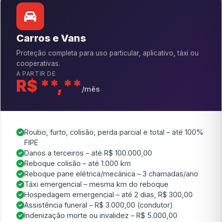
Carros e Vans
Proteção completa para uso particular, aplicativo, táxi ou
cooperativas.
A PARTIR DE
R$ **,**
/mês
Roubo, furto, colisão, perda parcial e total – até 100%
FIPE
Danos a terceiros – até R$ 100.000,00
Reboque colisão – até 1.000 km
Reboque pane elétrica/mecânica – 3 chamadas/ano
Táxi emergencial – mesma km do reboque
Hospedagem emergencial – até 2 dias, R$ 300,00
Assistência funeral – R$ 3.000,00 (condutor)
Indenização morte ou invalidez – R$ 5.000,00