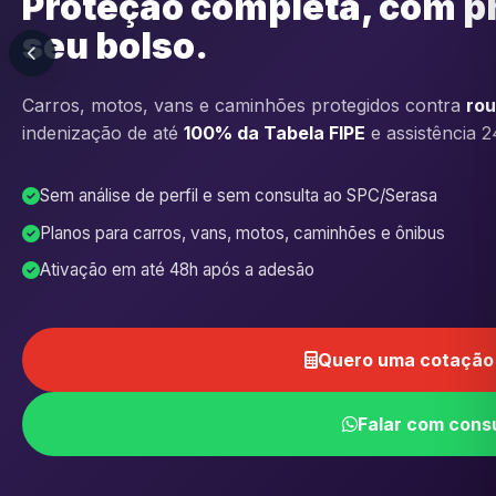
Proteção completa, com p
seu bolso.
Carros, motos, vans e caminhões protegidos contra
rou
indenização de até
100% da Tabela FIPE
e assistência 2
Sem análise de perfil e sem consulta ao SPC/Serasa
Planos para carros, vans, motos, caminhões e ônibus
Ativação em até 48h após a adesão
Quero uma cotação 
Falar com cons