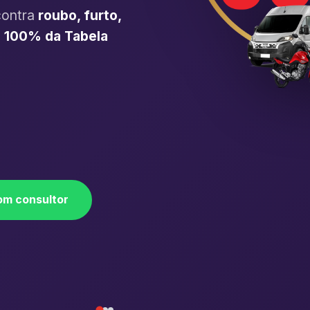
contra
roubo, furto,
é
100% da Tabela
om consultor