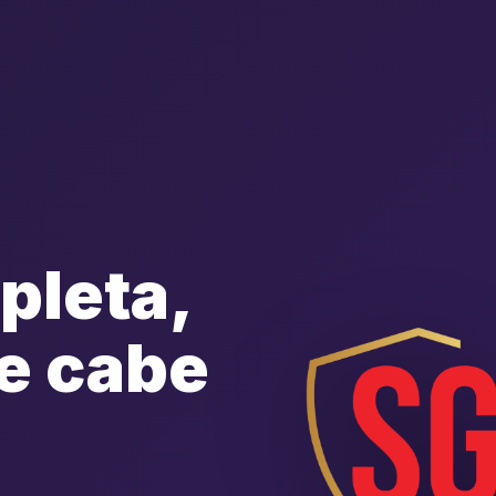
pleta,
e cabe