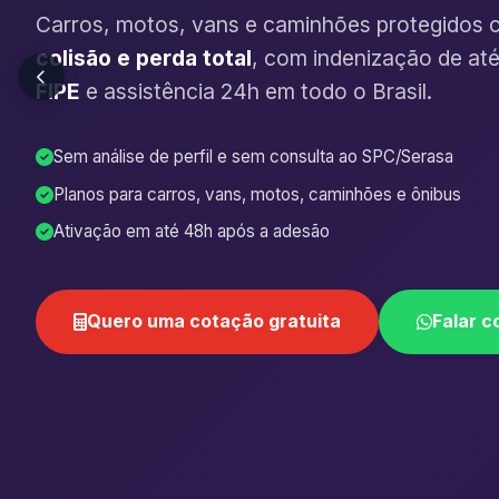
Carros, motos, vans e caminhões protegidos 
colisão e perda total
, com indenização de at
FIPE
e assistência 24h em todo o Brasil.
Sem análise de perfil e sem consulta ao SPC/Serasa
Planos para carros, vans, motos, caminhões e ônibus
Ativação em até 48h após a adesão
Quero uma cotação gratuita
Falar c