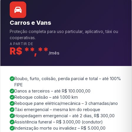
Carros e Vans
Proteção completa para uso particular, aplicativo, táxi ou
cooperativas.
A PARTIR DE
R$ **,**
/mês
Roubo, furto, colisão, perda parcial e total – até 100%
FIPE
Danos a terceiros – até R$ 100.000,00
Reboque colisão – até 1.000 km
Reboque pane elétrica/mecânica – 3 chamadas/ano
Táxi emergencial – mesma km do reboque
Hospedagem emergencial – até 2 dias, R$ 300,00
Assistência funeral – R$ 3.000,00 (condutor)
Indenização morte ou invalidez – R$ 5.000,00