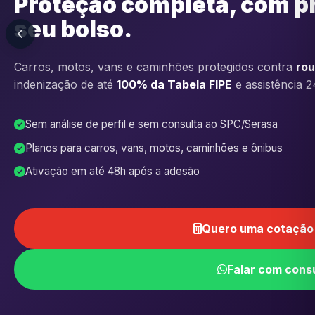
Proteção completa, com p
seu bolso.
Carros, motos, vans e caminhões protegidos contra
rou
indenização de até
100% da Tabela FIPE
e assistência 2
Sem análise de perfil e sem consulta ao SPC/Serasa
Planos para carros, vans, motos, caminhões e ônibus
Ativação em até 48h após a adesão
Quero uma cotação 
Falar com cons