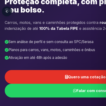
Proteção completa, com p
seu bolso.
Carros, motos, vans e caminhões protegidos contra
rou
indenização de até
100% da Tabela FIPE
e assistência 2
Sem análise de perfil e sem consulta ao SPC/Serasa
Planos para carros, vans, motos, caminhões e ônibus
Ativação em até 48h após a adesão
Quero uma cotação 
Falar com cons