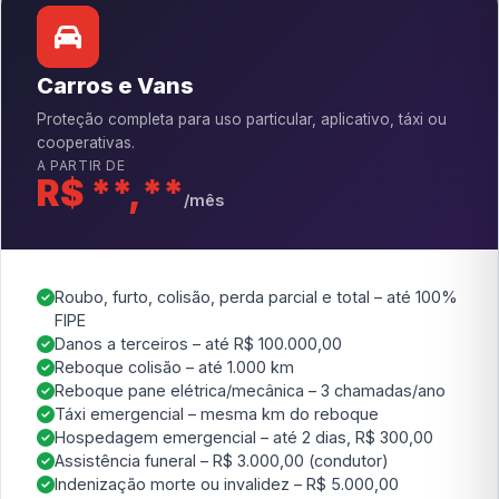
Carros e Vans
Proteção completa para uso particular, aplicativo, táxi ou
cooperativas.
A PARTIR DE
R$ **,**
/mês
Roubo, furto, colisão, perda parcial e total – até 100%
FIPE
Danos a terceiros – até R$ 100.000,00
Reboque colisão – até 1.000 km
Reboque pane elétrica/mecânica – 3 chamadas/ano
Táxi emergencial – mesma km do reboque
Hospedagem emergencial – até 2 dias, R$ 300,00
Assistência funeral – R$ 3.000,00 (condutor)
Indenização morte ou invalidez – R$ 5.000,00