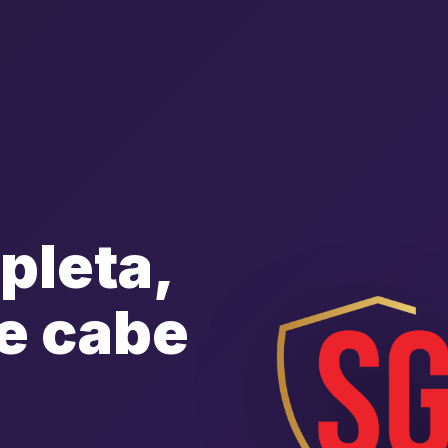
pleta,
e cabe