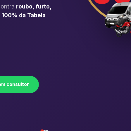
contra
roubo, furto,
é
100% da Tabela
om consultor