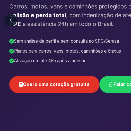
Carros, motos, vans e caminhões protegidos 
colisão e perda total
, com indenização de at
FIPE
e assistência 24h em todo o Brasil.
Sem análise de perfil e sem consulta ao SPC/Serasa
Planos para carros, vans, motos, caminhões e ônibus
Ativação em até 48h após a adesão
Quero uma cotação gratuita
Falar c