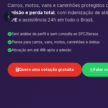
Carros, motos, vans e caminhões protegidos 
colisão e perda total
, com indenização de at
FIPE
e assistência 24h em todo o Brasil.
Sem análise de perfil e sem consulta ao SPC/Serasa
Planos para carros, vans, motos, caminhões e ônibus
Ativação em até 48h após a adesão
Quero uma cotação gratuita
Falar c