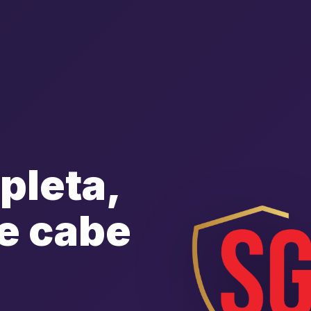
pleta,
e cabe