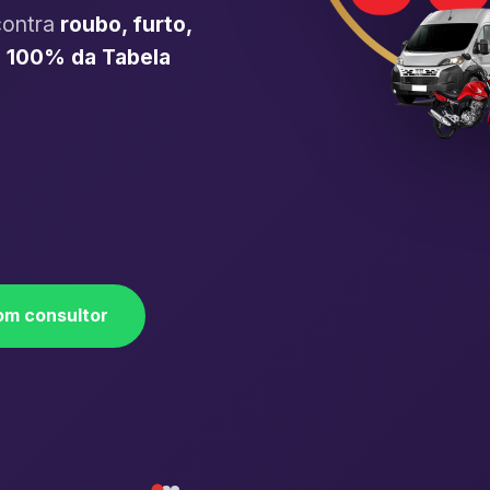
contra
roubo, furto,
é
100% da Tabela
om consultor