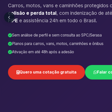
Carros, motos, vans e caminhões protegidos 
colisão e perda total
, com indenização de at
FIPE
e assistência 24h em todo o Brasil.
Sem análise de perfil e sem consulta ao SPC/Serasa
Planos para carros, vans, motos, caminhões e ônibus
Ativação em até 48h após a adesão
Quero uma cotação gratuita
Falar c