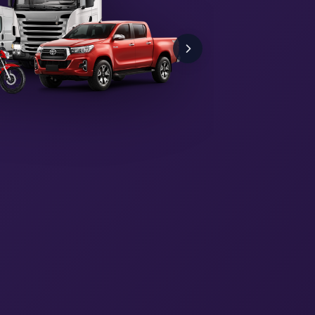
Tenha
reboq
emergencia
qualquer lug
Reboque colis
SOS pneus, ba
Hospedagem 
Ver pla