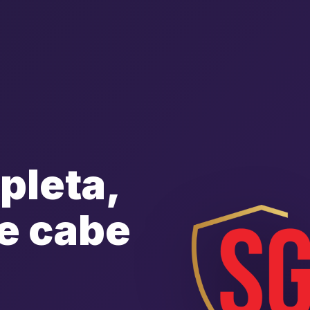
pleta,
e cabe