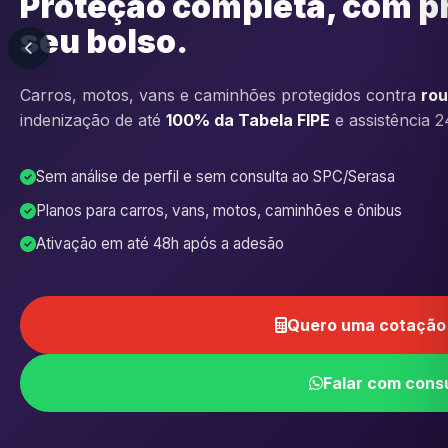
Proteção completa, com p
seu bolso.
Carros, motos, vans e caminhões protegidos contra
rou
indenização de até
100% da Tabela FIPE
e assistência 2
Sem análise de perfil e sem consulta ao SPC/Serasa
Planos para carros, vans, motos, caminhões e ônibus
Ativação em até 48h após a adesão
Quero uma cotação 
Falar com cons