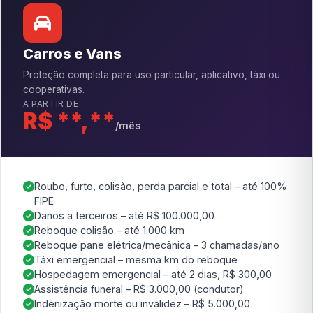
Carros e Vans
Proteção completa para uso particular, aplicativo, táxi ou
cooperativas.
A PARTIR DE
R$ **,**
/mês
Roubo, furto, colisão, perda parcial e total – até 100%
FIPE
Danos a terceiros – até R$ 100.000,00
Reboque colisão – até 1.000 km
Reboque pane elétrica/mecânica – 3 chamadas/ano
Táxi emergencial – mesma km do reboque
Hospedagem emergencial – até 2 dias, R$ 300,00
Assistência funeral – R$ 3.000,00 (condutor)
Indenização morte ou invalidez – R$ 5.000,00