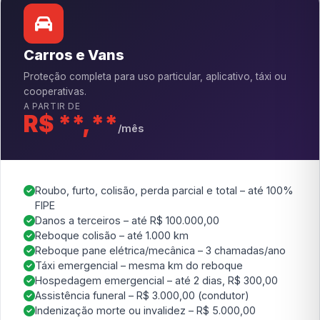
Carros e Vans
Proteção completa para uso particular, aplicativo, táxi ou
cooperativas.
A PARTIR DE
R$ **,**
/mês
Roubo, furto, colisão, perda parcial e total – até 100%
FIPE
Danos a terceiros – até R$ 100.000,00
Reboque colisão – até 1.000 km
Reboque pane elétrica/mecânica – 3 chamadas/ano
Táxi emergencial – mesma km do reboque
Hospedagem emergencial – até 2 dias, R$ 300,00
Assistência funeral – R$ 3.000,00 (condutor)
Indenização morte ou invalidez – R$ 5.000,00