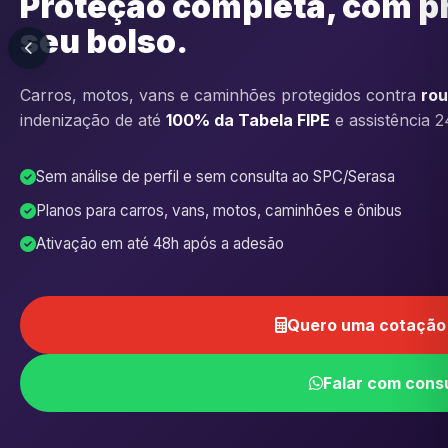
Proteção completa, com p
seu bolso.
Carros, motos, vans e caminhões protegidos contra
rou
indenização de até
100% da Tabela FIPE
e assistência 2
Sem análise de perfil e sem consulta ao SPC/Serasa
Planos para carros, vans, motos, caminhões e ônibus
Ativação em até 48h após a adesão
Quero uma cotação 
Falar com cons