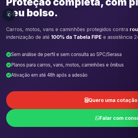
Proteção completa, com p
seu bolso.
Carros, motos, vans e caminhões protegidos contra
rou
indenização de até
100% da Tabela FIPE
e assistência 2
Sem análise de perfil e sem consulta ao SPC/Serasa
Planos para carros, vans, motos, caminhões e ônibus
Ativação em até 48h após a adesão
Quero uma cotação 
Falar com cons