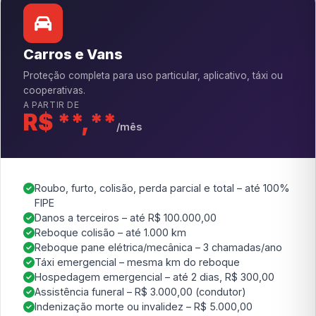
Carros e Vans
Proteção completa para uso particular, aplicativo, táxi ou
cooperativas.
A PARTIR DE
R$ **,**
/mês
Roubo, furto, colisão, perda parcial e total – até 100%
FIPE
Danos a terceiros – até R$ 100.000,00
Reboque colisão – até 1.000 km
Reboque pane elétrica/mecânica – 3 chamadas/ano
Táxi emergencial – mesma km do reboque
Hospedagem emergencial – até 2 dias, R$ 300,00
Assistência funeral – R$ 3.000,00 (condutor)
Indenização morte ou invalidez – R$ 5.000,00