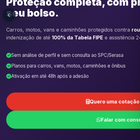
Proteção completa, com p
seu bolso.
Carros, motos, vans e caminhões protegidos contra
rou
indenização de até
100% da Tabela FIPE
e assistência 2
Sem análise de perfil e sem consulta ao SPC/Serasa
Planos para carros, vans, motos, caminhões e ônibus
Ativação em até 48h após a adesão
Quero uma cotação 
Falar com cons