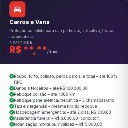
Carros e Vans
Proteção completa para uso particular, aplicativo, táxi ou
cooperativas.
A PARTIR DE
R$ **,**
/mês
Roubo, furto, colisão, perda parcial e total – até 100%
FIPE
Danos a terceiros – até R$ 100.000,00
Reboque colisão – até 1.000 km
Reboque pane elétrica/mecânica – 3 chamadas/ano
Táxi emergencial – mesma km do reboque
Hospedagem emergencial – até 2 dias, R$ 300,00
Assistência funeral – R$ 3.000,00 (condutor)
Indenização morte ou invalidez – R$ 5.000,00